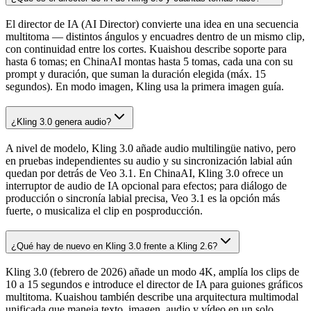
El director de IA (AI Director) convierte una idea en una secuencia
multitoma — distintos ángulos y encuadres dentro de un mismo clip,
con continuidad entre los cortes. Kuaishou describe soporte para
hasta 6 tomas; en ChinaAI montas hasta 5 tomas, cada una con su
prompt y duración, que suman la duración elegida (máx. 15
segundos). En modo imagen, Kling usa la primera imagen guía.
¿Kling 3.0 genera audio?
A nivel de modelo, Kling 3.0 añade audio multilingüe nativo, pero
en pruebas independientes su audio y su sincronización labial aún
quedan por detrás de Veo 3.1. En ChinaAI, Kling 3.0 ofrece un
interruptor de audio de IA opcional para efectos; para diálogo de
producción o sincronía labial precisa, Veo 3.1 es la opción más
fuerte, o musicaliza el clip en posproducción.
¿Qué hay de nuevo en Kling 3.0 frente a Kling 2.6?
Kling 3.0 (febrero de 2026) añade un modo 4K, amplía los clips de
10 a 15 segundos e introduce el director de IA para guiones gráficos
multitoma. Kuaishou también describe una arquitectura multimodal
unificada que maneja texto, imagen, audio y vídeo en un solo