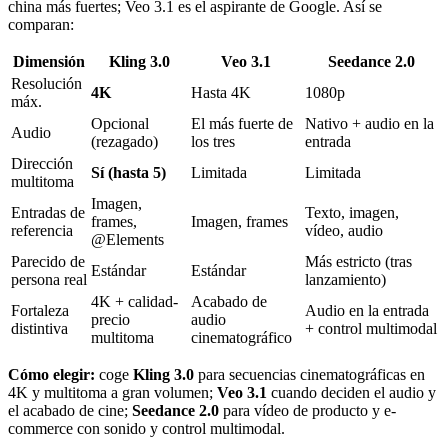
china más fuertes; Veo 3.1 es el aspirante de Google. Así se
comparan:
Dimensión
Kling 3.0
Veo 3.1
Seedance 2.0
Resolución
4K
Hasta 4K
1080p
máx.
Opcional
El más fuerte de
Nativo + audio en la
Audio
(rezagado)
los tres
entrada
Dirección
Sí (hasta 5)
Limitada
Limitada
multitoma
Imagen,
Entradas de
Texto, imagen,
frames,
Imagen, frames
referencia
vídeo, audio
@Elements
Parecido de
Más estricto (tras
Estándar
Estándar
persona real
lanzamiento)
4K + calidad-
Acabado de
Fortaleza
Audio en la entrada
precio
audio
distintiva
+ control multimodal
multitoma
cinematográfico
Cómo elegir:
coge
Kling 3.0
para secuencias cinematográficas en
4K y multitoma a gran volumen;
Veo 3.1
cuando deciden el audio y
el acabado de cine;
Seedance 2.0
para vídeo de producto y e-
commerce con sonido y control multimodal.