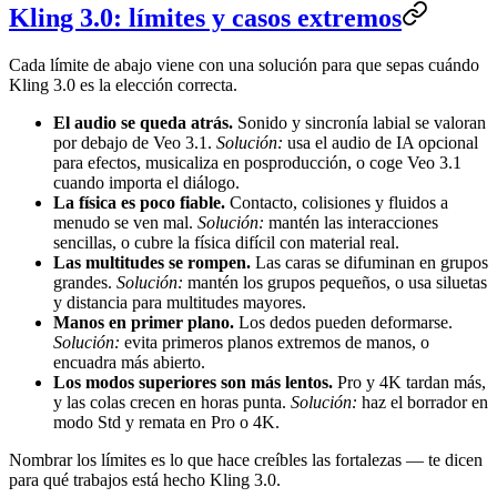
Kling 3.0: límites y casos extremos
Cada límite de abajo viene con una solución para que sepas cuándo
Kling 3.0 es la elección correcta.
El audio se queda atrás.
Sonido y sincronía labial se valoran
por debajo de Veo 3.1.
Solución:
usa el audio de IA opcional
para efectos, musicaliza en posproducción, o coge Veo 3.1
cuando importa el diálogo.
La física es poco fiable.
Contacto, colisiones y fluidos a
menudo se ven mal.
Solución:
mantén las interacciones
sencillas, o cubre la física difícil con material real.
Las multitudes se rompen.
Las caras se difuminan en grupos
grandes.
Solución:
mantén los grupos pequeños, o usa siluetas
y distancia para multitudes mayores.
Manos en primer plano.
Los dedos pueden deformarse.
Solución:
evita primeros planos extremos de manos, o
encuadra más abierto.
Los modos superiores son más lentos.
Pro y 4K tardan más,
y las colas crecen en horas punta.
Solución:
haz el borrador en
modo Std y remata en Pro o 4K.
Nombrar los límites es lo que hace creíbles las fortalezas — te dicen
para qué trabajos está hecho Kling 3.0.