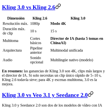
Kling 3.0 vs Kling 2.6
Dimensión
Kling 2.6
Kling 3.0
Resolución máx.
1080p
Modo 4K
Duración máx.
10 s
15 s
de clip
Cortes
Director de IA (hasta 5 tomas en
Multitoma
básicos
ChinaAI)
Pipeline
Arquitectura
Multimodal unificada
anterior
Sonido
Audio
Multilingüe nativo (modelo)
opcional
En resumen:
las ganancias de Kling 3.0 son 4K, clips más largos y
el director de IA. Si solo necesitas un clip único rápido de 5–10 s,
Kling 2.6 todavía sirve; para 4K y escenas multitoma, 3.0 es la
mejora.
Kling 3.0 vs Veo 3.1 y Seedance 2.0
Kling 3.0 y Seedance 2.0 son dos de los modelos de vídeo con IA