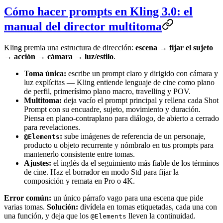
Cómo hacer prompts en Kling 3.0: el
manual del director multitoma
Kling premia una estructura de dirección:
escena → fijar el sujeto
→ acción → cámara → luz/estilo
.
Toma única:
escribe un prompt claro y dirigido con cámara y
luz explícitas — Kling entiende lenguaje de cine como plano
de perfil, primerísimo plano macro, travelling y POV.
Multitoma:
deja vacío el prompt principal y rellena cada Shot
Prompt con su encuadre, sujeto, movimiento y duración.
Piensa en plano-contraplano para diálogo, de abierto a cerrado
para revelaciones.
:
sube imágenes de referencia de un personaje,
@Elements
producto u objeto recurrente y nómbralo en tus prompts para
mantenerlo consistente entre tomas.
Ajustes:
el inglés da el seguimiento más fiable de los términos
de cine. Haz el borrador en modo Std para fijar la
composición y remata en Pro o 4K.
Error común:
un único párrafo vago para una escena que pide
varias tomas.
Solución:
divídela en tomas etiquetadas, cada una con
una función, y deja que los
lleven la continuidad.
@Elements