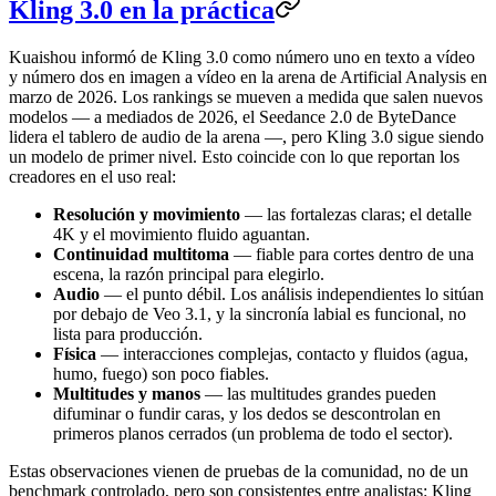
Kling 3.0 en la práctica
Kuaishou informó de Kling 3.0 como número uno en texto a vídeo
y número dos en imagen a vídeo en la arena de Artificial Analysis en
marzo de 2026. Los rankings se mueven a medida que salen nuevos
modelos — a mediados de 2026, el Seedance 2.0 de ByteDance
lidera el tablero de audio de la arena —, pero Kling 3.0 sigue siendo
un modelo de primer nivel. Esto coincide con lo que reportan los
creadores en el uso real:
Resolución y movimiento
— las fortalezas claras; el detalle
4K y el movimiento fluido aguantan.
Continuidad multitoma
— fiable para cortes dentro de una
escena, la razón principal para elegirlo.
Audio
— el punto débil. Los análisis independientes lo sitúan
por debajo de Veo 3.1, y la sincronía labial es funcional, no
lista para producción.
Física
— interacciones complejas, contacto y fluidos (agua,
humo, fuego) son poco fiables.
Multitudes y manos
— las multitudes grandes pueden
difuminar o fundir caras, y los dedos se descontrolan en
primeros planos cerrados (un problema de todo el sector).
Estas observaciones vienen de pruebas de la comunidad, no de un
benchmark controlado, pero son consistentes entre analistas: Kling