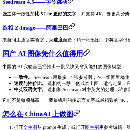
Seedream 4.5——字节跳动
强主体一致性加
比 5 Lite 更好的文字
，并支持
4K
。要更高分辨
造相 Z-Image——阿里巴巴
来自阿里通义实验室，为
速度
而造：约一秒出图，中英文字俱
国产 AI 图像凭什么值得用
中国的 AI 实验室已经推出一批又快又省又能打的图像模型：
一致性。
Seedream 用最多 14 张参考图，在一组图里
速度与性价比。
造相约一秒、低成本出图，适合走量；它在 2025
中英双语文字。
造相和 Seedream 对中英文的处理比
它们不是每项都赢——要最锐利的多语言文字或最精致的 4K，Goog
怎么在 ChinaAI 上做图
打开
文生图
从 prompt 生成，或打开
图生图
用参考编辑一