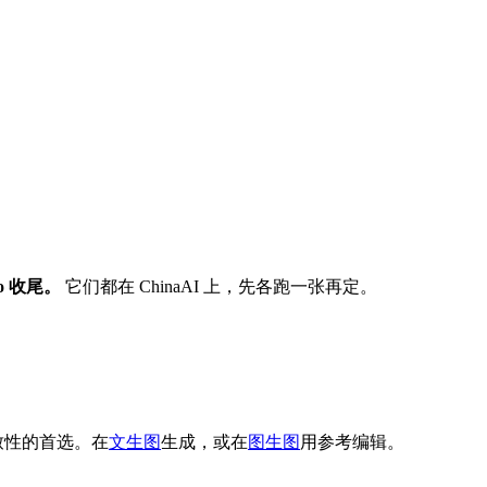
ro 收尾。
它们都在 ChinaAI 上，先各跑一张再定。
一致性的首选。在
文生图
生成，或在
图生图
用参考编辑。