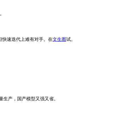
。
但快速迭代上难有对手。在
文生图
试。
和高产量生产，国产模型又强又省。