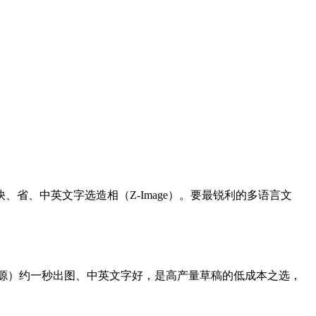
4.5；要快、省、中英文字选造相（Z-Image）。要最锐利的多语言文
里通义开源）约一秒出图、中英文字好，是高产量草稿的低成本之选，