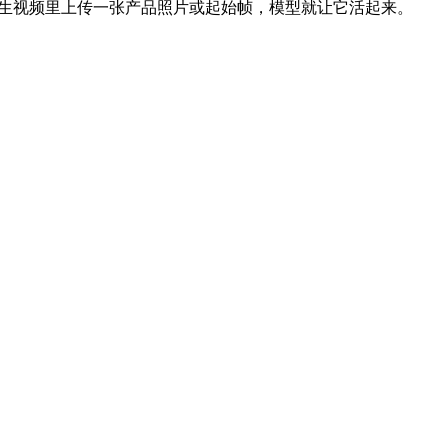
多控制。在图生视频里上传一张产品照片或起始帧，模型就让它活起来。