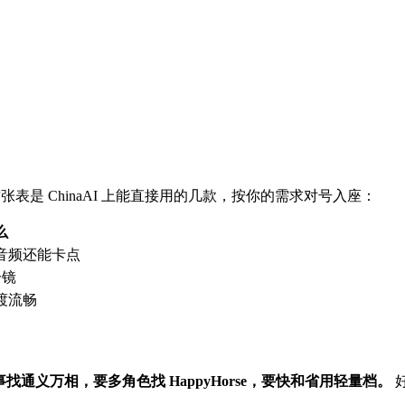
表是 ChinaAI 上能直接用的几款，按你的需求对号入座：
么
音频还能卡点
分镜
渡流畅
故事找通义万相，要多角色找 HappyHorse，要快和省用轻量档。
好