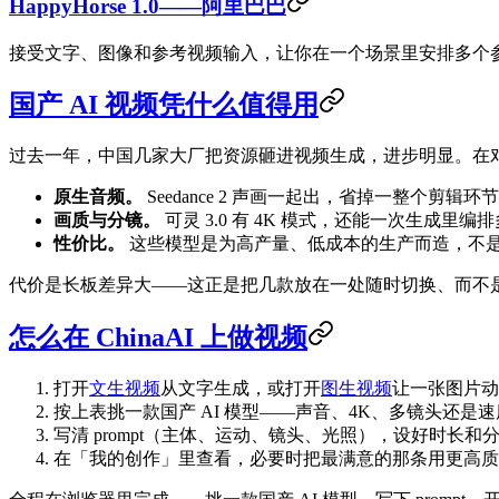
HappyHorse 1.0——阿里巴巴
接受文字、图像和参考视频输入，让你在一个场景里安排多个参考角色（ch
国产 AI 视频凭什么值得用
过去一年，中国几家大厂把资源砸进视频生成，进步明显。在
原生音频。
Seedance 2 声画一起出，省掉一整个剪辑环节；截至
画质与分镜。
可灵 3.0 有 4K 模式，还能一次生成里编
性价比。
这些模型是为高产量、低成本的生产而造，不
代价是长板差异大——这正是把几款放在一处随时切换、而不
怎么在 ChinaAI 上做视频
打开
文生视频
从文字生成，或打开
图生视频
让一张图片动
按上表挑一款国产 AI 模型——声音、4K、多镜头还是
写清 prompt（主体、运动、镜头、光照），设好时长和
在「我的创作」里查看，必要时把最满意的那条用更高质