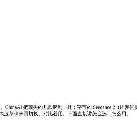
aAI 把顶尖的几款聚到一处：字节的 Seedance 2（即梦同款）、
镜头或快速草稿来回切换、对比着用。下面直接讲怎么选、怎么用。