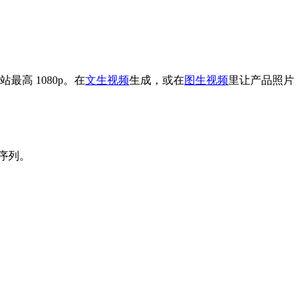
高 1080p。在
文生视频
生成，或在
图生视频
里让产品照片
序列。