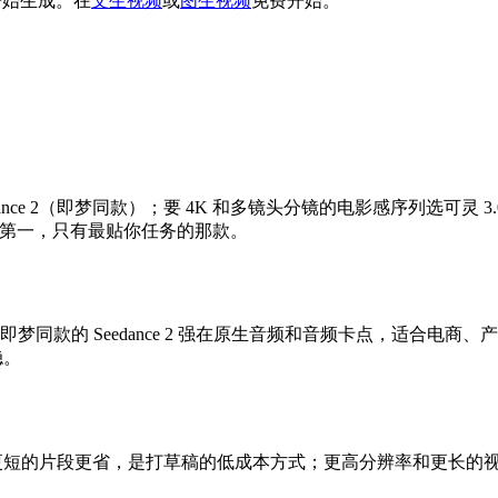
、开始生成。在
文生视频
或
图生视频
免费开始。
dance 2（即梦同款）；要 4K 和多镜头分镜的电影感序列选可灵
t。没有绝对第一，只有最贴你任务的那款。
；即梦同款的 Seedance 2 强在原生音频和音频卡点，适合电
稳。
式和更短的片段更省，是打草稿的低成本方式；更高分辨率和更长的