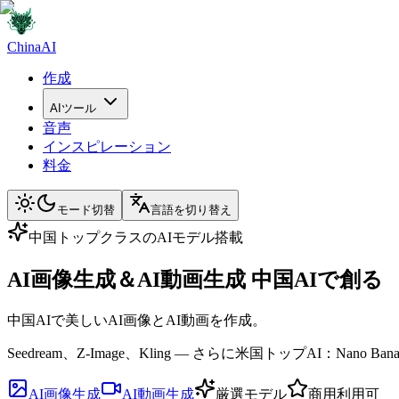
ChinaAI
作成
AIツール
音声
インスピレーション
料金
モード切替
言語を切り替え
中国トップクラスのAIモデル搭載
AI画像生成＆AI動画生成
中国AIで創る
中国AIで美しい
AI画像
と
AI動画
を作成。
Seedream
、
Z-Image
、
Kling
— さらに米国トップAI：
Nano Ban
AI画像生成
AI動画生成
厳選モデル
商用利用可