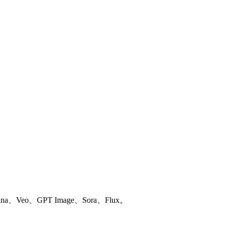
ana
、
Veo
、
GPT Image
、
Sora
、
Flux
。