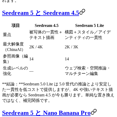
れます。
Seedream 5 と Seedream 4.5
項目
Seedream 4.5
Seedream 5 Lite
被写体の一貫性＋
構図＋スタイル／アイデ
重点
テキスト描画
ンティティの一貫性
最大解像度
2K / 4K
2K / 3K
（ChinaAI）
参照画像（編
14
14
集）
生成レベルの
ウェブ検索・空間推論・
—
強化
マルチターン編集
**結論：**Seedream 5.0 Lite は 5.0 世代の推論とより安定し
た一貫性を低コストで提供しますが、4K や強いテキスト描
画が必要なら Seedream 4.5 が今も勝ります。単純な置き換え
ではなく、補完関係です。
Seedream 5 と Nano Banana Pro