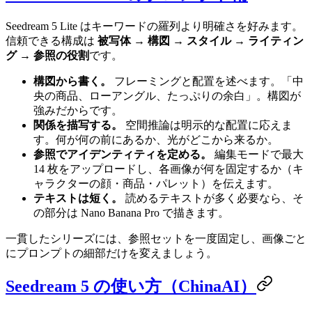
Seedream 5 Lite はキーワードの羅列より明確さを好みます。
信頼できる構成は
被写体 → 構図 → スタイル → ライティン
グ → 参照の役割
です。
構図から書く。
フレーミングと配置を述べます。「中
央の商品、ローアングル、たっぷりの余白」。構図が
強みだからです。
関係を描写する。
空間推論は明示的な配置に応えま
す。何が何の前にあるか、光がどこから来るか。
参照でアイデンティティを定める。
編集モードで最大
14 枚をアップロードし、各画像が何を固定するか（キ
ャラクターの顔・商品・パレット）を伝えます。
テキストは短く。
読めるテキストが多く必要なら、そ
の部分は Nano Banana Pro で描きます。
一貫したシリーズには、参照セットを一度固定し、画像ごと
にプロンプトの細部だけを変えましょう。
Seedream 5 の使い方（ChinaAI）