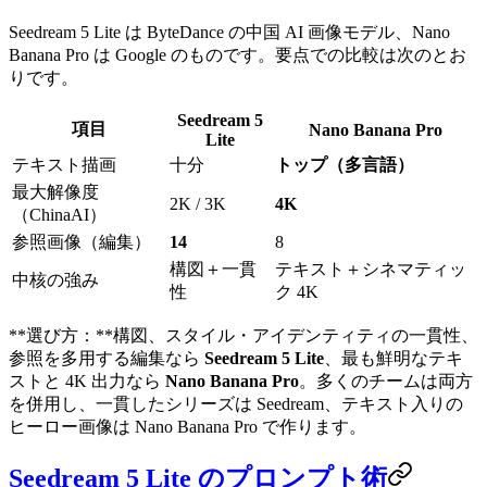
Seedream 5 Lite は ByteDance の中国 AI 画像モデル、Nano
Banana Pro は Google のものです。要点での比較は次のとお
りです。
Seedream 5
項目
Nano Banana Pro
Lite
テキスト描画
十分
トップ（多言語）
最大解像度
2K / 3K
4K
（ChinaAI）
参照画像（編集）
14
8
構図＋一貫
テキスト＋シネマティッ
中核の強み
性
ク 4K
**選び方：**構図、スタイル・アイデンティティの一貫性、
参照を多用する編集なら
Seedream 5 Lite
、最も鮮明なテキ
ストと 4K 出力なら
Nano Banana Pro
。多くのチームは両方
を併用し、一貫したシリーズは Seedream、テキスト入りの
ヒーロー画像は Nano Banana Pro で作ります。
Seedream 5 Lite のプロンプト術