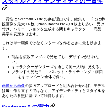
スタイルとアイデンティティの一貫性
一貫性は Seedream 5 Lite の存在理由です。編集モードでは参
照画像を最大
14 枚
（Nano Banana Pro の 8 枚より多い）受け
付け、バリエーションを生成する間もキャラクター・商品・
美学を安定させます。
これは単一画像ではなく
シリーズ
を作るときに最も効きま
す。
商品を複数アングルで見せても、デザインがぶれな
い。
キャラクターがシリーズを通して同一人物に見える。
ブランドの見た目 ── パレット・ライティング・構図
── をキャンペーン全体で保つ。
画像から画像
の参照アップロードと組み合わせれば、モデル
は毎回作り直すのではなく、アイデンティティとスタイルを
あなたの参照に基づいて維持します。
Seedream 5 の実力