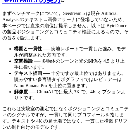
まずベンチマークについて。Seedream 5 は現在 Artificial
Analysis のテキスト→画像アリーナに登場していないため、
本ページでは直接の順位は提示しません。以下は ByteDance
の製品ポジショニングとコミュニティ検証によるもので、そ
の旨を明記します。
構図と一貫性
── 実地レポートで一貫した強み。モデ
ルが調整された方向です。
空間推論
── 多物体のシーンと光の関係を 4.5 より上
手に扱います。
テキスト描画
── 十分ですが最上位ではありません。
読みやすい多言語タイポグラフィではレビュアーは
Nano Banana Pro を上位に置きます。
解像度
── ChinaAI では最大 3K で、4K オプションよ
り下です。
これらは実験室の測定ではなくポジショニングとコミュニテ
ィのシグナルですが、一貫して同じプロフィールを指しま
す。テキストや 4K の見せ場ではなく、一貫した構図ドリブ
ンの制作向けのモデルです。