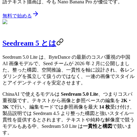
語テキスト描画は、今も Nano Banana Pro が優位です。
無料で始める
Seedream 5 とは
Seedream 5.0 Lite は、ByteDance の最新のコスパ重視の中国
AI 画像モデルで、Seed チームが 2026 年 2 月に公開しまし
た。整った構図、空間推論、一貫性を軸に設計され、各レン
ダリングを孤立して扱うのではなく、一連の画像でスタイル
とアイデンティティを安定させます。
ChinaAI で使えるモデルは
Seedream 5.0 Lite
、つまりコスパ
重視版です。テキストから画像と参照ベースの編集を
2K・
3K
で行い、編集モードでは参照画像を最大
14 枚
受け付け、
製品説明では Seedream 4.5 より整った構図と強いスタイル一
貫性を提供するとされます。テキストや純粋な解像度で競う
モデルもある中、Seedream 5.0 Lite は
一貫性と構図
で競いま
す。