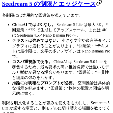
Seedream 5 の制限とエッジケース
各制限には実用的な回避策を添えています。
ChinaAI では 4K なし。
Seedream 5 Lite は最大 3K。*
回避策：*3K で生成してアップスケール、または 4K
は Seedream 4.5／Nano Banana Pro へ。
テキストは強みではない。
小さな文字や多言語タイポ
グラフィは崩れることがあります。*回避策：*テキス
トは最小限に、文字の多いデザインは Nano Banana Pro
で。
コスパ重視版である。
ChinaAI は Seedream 5.0 Lite を
稼働するため、最も要求の高い推論負荷では重いモデ
ルと挙動が異なる場合があります。*回避策：*一貫性
と編集の強みを活かす。
推論には明確なプロンプトが必要。
空間推論は具体的
な指示を好みます。*回避策：*物体の配置と関係を明
示的に書く。
制限を明文化することが強みを使えるものにし、Seedream 5
Lite が適する場面と、別モデルに切り替える場面を教えてく