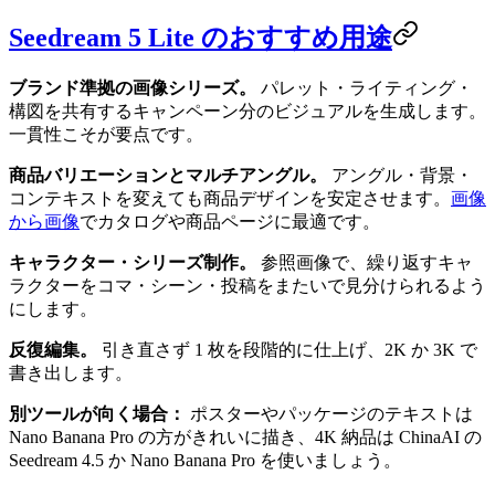
Seedream 5 Lite のおすすめ用途
ブランド準拠の画像シリーズ。
パレット・ライティング・
構図を共有するキャンペーン分のビジュアルを生成します。
一貫性こそが要点です。
商品バリエーションとマルチアングル。
アングル・背景・
コンテキストを変えても商品デザインを安定させます。
画像
から画像
でカタログや商品ページに最適です。
キャラクター・シリーズ制作。
参照画像で、繰り返すキャ
ラクターをコマ・シーン・投稿をまたいで見分けられるよう
にします。
反復編集。
引き直さず 1 枚を段階的に仕上げ、2K か 3K で
書き出します。
別ツールが向く場合：
ポスターやパッケージのテキストは
Nano Banana Pro の方がきれいに描き、4K 納品は ChinaAI の
Seedream 4.5 か Nano Banana Pro を使いましょう。