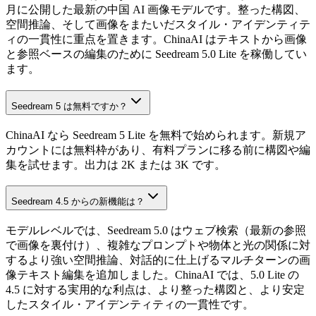
月に公開した最新の中国 AI 画像モデルです。整った構図、
空間推論、そして画像をまたいだスタイル・アイデンティテ
ィの一貫性に重点を置きます。ChinaAI はテキストから画像
と参照ベースの編集のために Seedream 5.0 Lite を稼働してい
ます。
Seedream 5 は無料ですか？
ChinaAI なら Seedream 5 Lite を無料で始められます。新規ア
カウントには無料枠があり、有料プランに移る前に構図や編
集を試せます。出力は 2K または 3K です。
Seedream 4.5 からの新機能は？
モデルレベルでは、Seedream 5.0 はウェブ検索（最新の参照
で画像を裏付け）、複雑なプロンプトや物体と光の関係に対
するより強い空間推論、対話的に仕上げるマルチターンの画
像テキスト編集を追加しました。ChinaAI では、5.0 Lite の
4.5 に対する実用的な利点は、より整った構図と、より安定
したスタイル・アイデンティティの一貫性です。