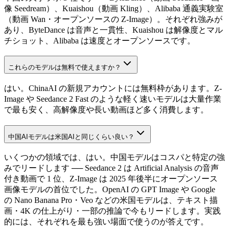
像 Seedream）、Kuaishou（動画 Kling）、Alibaba 通義実験室
（動画 Wan・オープンソースの Z-Image）。それぞれ強みが
あり、ByteDance は音声と一貫性、Kuaishou は解像度とマル
チショット、Alibaba は速度とオープンソースです。
これらのモデルは無料で使えますか？
はい。ChinaAI の新規アカウントには無料枠があります。Z-
Image や Seedance 2 Fast のような軽く速いモデルは大量作業
で最も安く、高解像度や長い動画ほど多く消費します。
中国AIモデルは米国AIと同じくらい良い？
いくつかの領域では、はい。中国モデルはコスパと特定の強
みでリードします ── Seedance 2 は Artificial Analysis の音声
付き動画で 1 位、Z-Image は 2025 年後半にオープンソース
画像モデルの首位でした。OpenAI の GPT Image や Google
の Nano Banana Pro・Veo などの米国モデルは、テキスト描
画・4K の仕上がり・一部の推論で今もリードします。実践
的には、それぞれを最も強い場面で使うのが答えです。