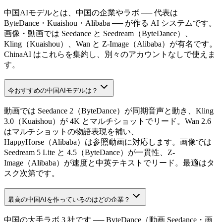
中国AIモデルとは、中国の企業やラボ ── 代表は
ByteDance・Kuaishou・Alibaba ── が作る AI システムです。
画像・動画では Seedance と Seedream（ByteDance）、
Kling（Kuaishou）、Wan と Z-Image（Alibaba）が有名です。
ChinaAI はこれらを集約し、別々のアカウントなしで使えま
す。
今おすすめの中国AIモデルは？
動画では Seedance 2（ByteDance）が同期音声と動き、Kling
3.0（Kuaishou）が 4K とマルチショットでリード。Wan 2.6
はマルチショットの物語表現を補い、
HappyHorse（Alibaba）は参照動画に対応します。画像では
Seedream 5 Lite と 4.5（ByteDance）が一貫性、Z-
Image（Alibaba）が速度と中英テキストでリード。最適はタ
スク次第です。
最高の中国AIを作っているのはどの企業？
中国の大手ラボ 3 社です ── ByteDance（動画 Seedance・画