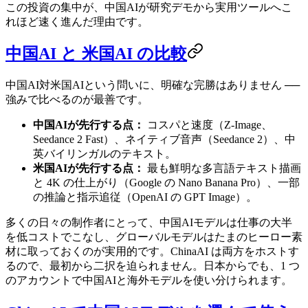
この投資の集中が、中国AIが研究デモから実用ツールへこ
れほど速く進んだ理由です。
中国AI と 米国AI の比較
中国AI対米国AIという問いに、明確な完勝はありません ──
強みで比べるのが最善です。
中国AIが先行する点：
コスパと速度（Z-Image、
Seedance 2 Fast）、ネイティブ音声（Seedance 2）、中
英バイリンガルのテキスト。
米国AIが先行する点：
最も鮮明な多言語テキスト描画
と 4K の仕上がり（Google の Nano Banana Pro）、一部
の推論と指示追従（OpenAI の GPT Image）。
多くの日々の制作者にとって、中国AIモデルは仕事の大半
を低コストでこなし、グローバルモデルはたまのヒーロー素
材に取っておくのが実用的です。ChinaAI は両方をホストす
るので、最初から二択を迫られません。日本からでも、1 つ
のアカウントで中国AIと海外モデルを使い分けられます。