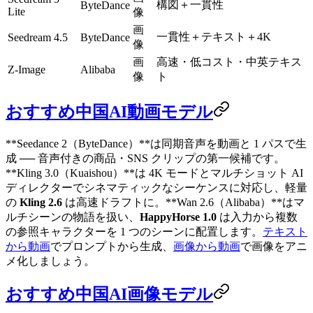
構図＋一貫性
ByteDance
Lite
像
画
一貫性＋テキスト＋4K
Seedream 4.5
ByteDance
像
画
高速・低コスト・中英テキス
Z-Image
Alibaba
像
ト
おすすめ中国AI動画モデル
**Seedance 2（ByteDance）**は同期音声を動画と 1 パスで生
成 ── 音声付きの商品・SNS クリップの第一候補です。
**Kling 3.0（Kuaishou）**は 4K モードとマルチショット AI
ディレクターでシネマティックなシーケンスに対応し、軽量
の
Kling 2.6
は高速ドラフトに。**Wan 2.6（Alibaba）**はマ
ルチシーンの物語を扱い、
HappyHorse 1.0
は入力から複数
の参照キャラクターを 1 つのシーンに配置します。
テキスト
から動画
でプロンプトから生成、
画像から動画
で画像をアニ
メ化しましょう。
おすすめ中国AI画像モデル