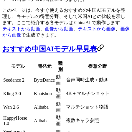
このページは、今すぐ使えるおすすめの中国AIモデルを整
理し、各モデルの得意分野、そして米国AIとの比較を示し
ます。ここで紹介する各モデルは ChinaAI で動作します ──
テキストから動画
、
画像から動画
、
テキストから画像
、
画像
から画像
で生成できます。
おすすめ中国AIモデル早見表
種
モデル
開発元
得意分野
別
動
音声同時生成＋動き
Seedance 2
ByteDance
画
動
4K＋マルチショット
Kling 3.0
Kuaishou
画
動
マルチショット物語
Wan 2.6
Alibaba
画
動
HappyHorse
複数キャラ参照
Alibaba
1.0
画
画
Seedream 5