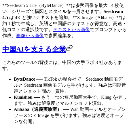
**Seedream 5 Lite（ByteDance）**は参照画像を最大 14 枚使
い、シリーズで構図とスタイルを一貫させます。
Seedream
4.5
は 4K と強いテキストを追加。**Z-Image（Alibaba）**は
約 1 秒で生成し、英語と中国語のテキストが得意な、高速・
低コストの選択肢です。
テキストから画像
でプロンプトから
作成、
画像から画像
で参照編集を。
中国AIを支える企業
これらのツールの背後には、中国の大手ラボ 3 社がありま
す。
ByteDance
── TikTok の親会社で、Seedance 動画モデ
ルと Seedream 画像モデルを手がけます。強みは同期音
声とショット間の一貫性。
Kuaishou
── もう一つの短尺動画大手で、Kling を擁し
ます。強みは解像度とマルチショット演出。
Alibaba（通義実験室）
── Wan 動画モデルとオープン
ソースの Z-Image を手がけます。強みは速度とオープ
ンな公開。